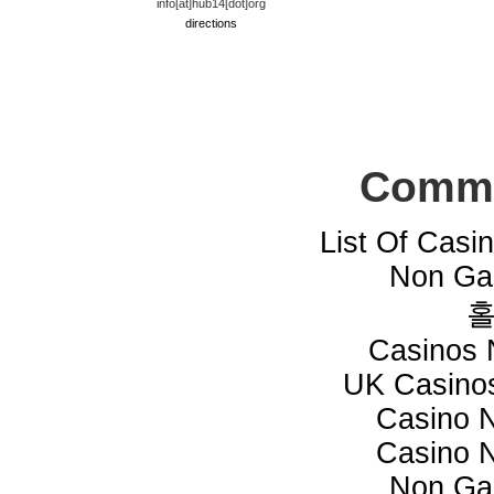
info[at]hub14[dot]org
directions
Commu
List Of Cas
Non Ga
Casinos 
UK Casino
Casino 
Casino 
Non Ga