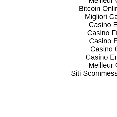
Meilleur
Bitcoin Onl
Migliori C
Casino 
Casino F
Casino E
Casino 
Casino E
Meilleur
Siti Scommes