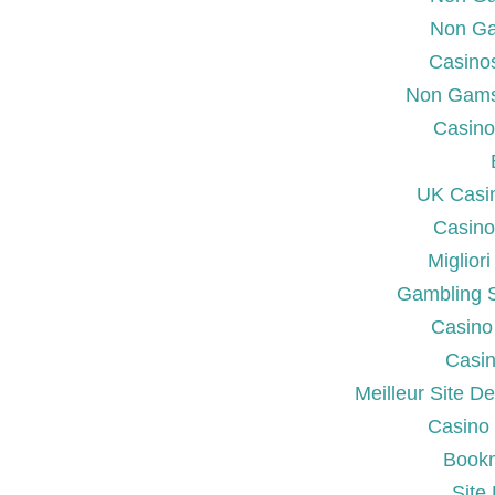
Non Ga
Casino
Non Gams
Casino
UK Casi
Casino
Miglior
Gambling 
Casino
Casin
Meilleur Site D
Casino 
Book
Site 