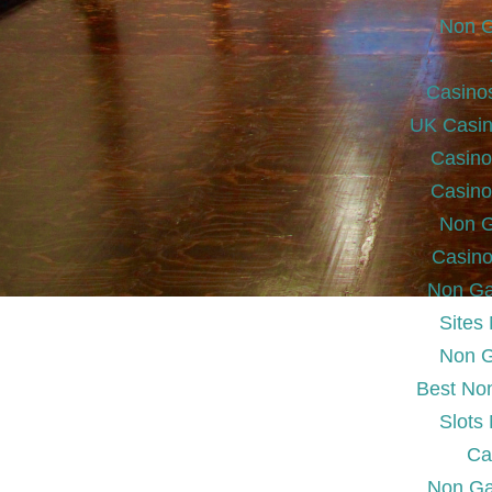
Non G
Casino
UK Casin
Casino
Casino
Non G
Casino
Non Ga
Sites
Non G
Best No
Slots
Ca
Non Ga